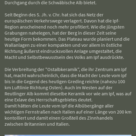
Durchgang durch die Schwäbische Alb bietet.
Seit Beginn des 5. Jh. v. Chr. hat sich das Netz der
europäischen Verkehrswege verlagert. Davon hat die Ipf-
Region anscheinend noch mehr profitiert. Wie die jüngsten
Grabungen nahelegen, hat der Berg in dieser Zeit seine
heutige Form bekommen. Das Plateau wurde planiert und die
Wallanlagen zu einer kompakten und vor allem in östliche
Richtung äußerst eindrucksvollen Anlage umgestaltet, die
Macht und Selbstbewusstsein des Volks am Ipf ausdrückte.
Die Verbreitung der "Ostalbkeramik", die ihr Zentrum am Ipf
hat, macht wahrscheinlich, dass die Macht der Leute vom Ipf
bis in die Gegend des heutigen Greding reichte (nahezu 100
km Luftlinie Richtung Osten). Auch im Westen auf der
Reutlinger Alb kommt dieselbe Keramik vor wie am Ipf, was auf
eine Exlave des Herrschaftsgebietes deutet.
Damit hätten die Leute vom Ipf die Albübergänge aller
wichtigen Fernstraßen nach Italien auf einer Länge von 200 km
kontolliert und damit einen Großteil des Zinnhandels
zwischen Britannien und Italien.